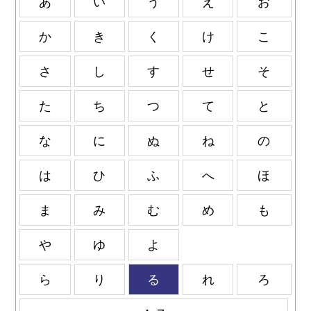
あ
い
う
え
お
か
き
く
け
こ
さ
し
す
せ
そ
た
ち
つ
て
と
な
に
ぬ
ね
の
は
ひ
ふ
へ
ほ
ま
み
む
め
も
や
ゆ
よ
ら
り
る
れ
ろ