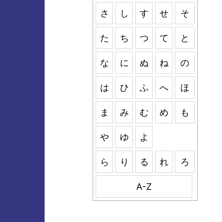
さ
し
す
せ
そ
た
ち
つ
て
と
な
に
ぬ
ね
の
は
ひ
ふ
へ
ほ
ま
み
む
め
も
や
ゆ
よ
ら
り
る
れ
ろ
A-Z