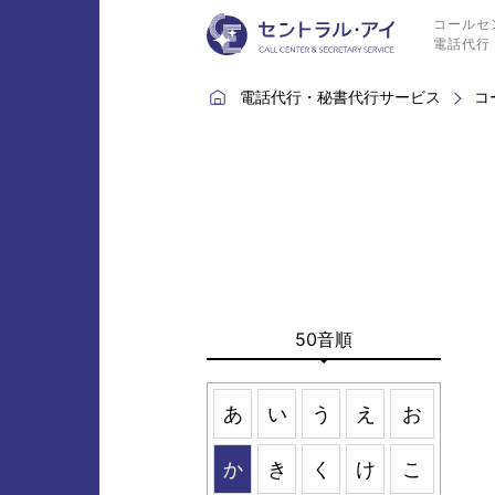
コールセン
電話代行 
電話代行・秘書代行サービス
コ
50音順
あ
い
う
え
お
か
き
く
け
こ