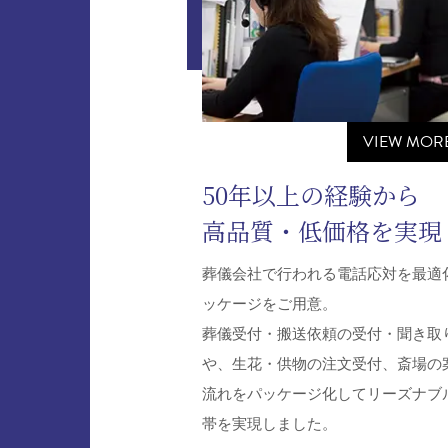
VIEW MOR
50年以上の経験から
高品質・低価格を実現
葬儀会社で行われる電話応対を最適
ッケージをご用意。
葬儀受付・搬送依頼の受付・聞き取
や、生花・供物の注文受付、斎場の
流れをパッケージ化してリーズナブ
帯を実現しました。