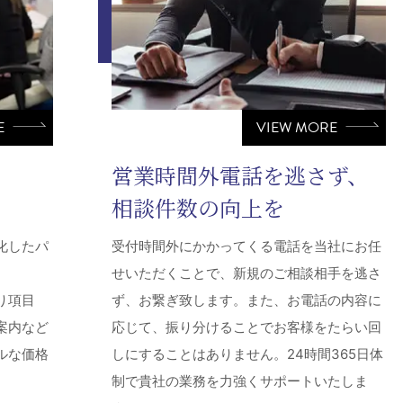
E
VIEW MORE
営業時間外電話を逃さず、
相談件数の向上を
化したパ
受付時間外にかかってくる電話を当社にお任
せいただくことで、新規のご相談相手を逃さ
り項目
ず、お繋ぎ致します。また、お電話の内容に
案内など
応じて、振り分けることでお客様をたらい回
ルな価格
しにすることはありません。24時間365日体
制で貴社の業務を力強くサポートいたしま