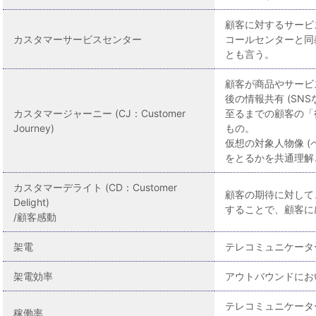
顧客に対するサービ
カスタマーサービスセンター
コールセンターと同
とも言う。
顧客が商品やサービ
後の情報共有 (SN
カスタマージャーニー (CJ：Customer
至るまでの顧客の「
Journey)
もの。
仮想の対象人物像 
をとるかを共通理解
カスタマーデライト (CD：Customer
顧客の期待に対して
Delight)
することで、顧客に
/顧客感動
架電
テレコミュニケータ
架電効率
アウトバウンドにお
テレコミュニケーター
稼働率