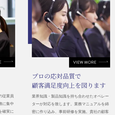
E
VIEW MORE
プロの応対品質で
顧客満足度向上を図ります
の従業員
業界知識・製品知識を持ち合わせたオペレー
務に集中
ターが対応を致します。業務マニュアルを綿
を確実に
密に作り込み、事前研修を実施。貴社の顧客