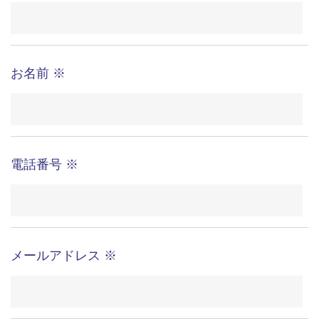
個人情報の提示の任意性 お問い合わせ内容には、
4
電話やE-mailで回答をさせていただきますので、必
須項目については必ずご記入をお願いいたします。
お名前
※
必須項目についてはあらかじめその旨を入力欄に明
示します。必須項目にご記入いただけない場合は、
お客様のお求めに応じることが難しい場合がござい
ますので、ご了承ください。
電話番号
※
個人情報保護方針については、当社ウェブページ
5
「個人情報保護方針」をご覧下さい。
個人情報の管理者およびお問い合わせ窓口収集さ
6
せていただく個人情報の管理者および個人情報に関
メールアドレス
※
する苦情、開示、変更、削除、利用および提供の拒
否について等のお問い合わせ窓口は以下のとおりで
す。