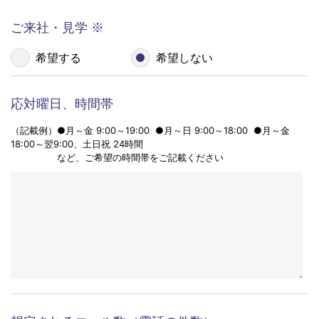
ご来社・見学
※
【管理者】
希望する
希望しない
セントラル・アイ株式会社 個人情報管理責任者
応対曜日、時間帯
【個人情報に関するお問い合わせ窓口】
セントラル・アイ株式会社 東京都渋谷区代々木2-2-
（記載例）●月～金 9:00～19:00 ●月～日 9:00～18:00 ●月～金
18:00～翌9:00、土日祝 24時間
13 新宿ＴＲビル２Ｆ 個人情報管理責任者
など、ご希望の時間帯をご記載ください
TEL：03-5308-0777 FAX：03-5308-0222
想定されるコール数（電話の件数）