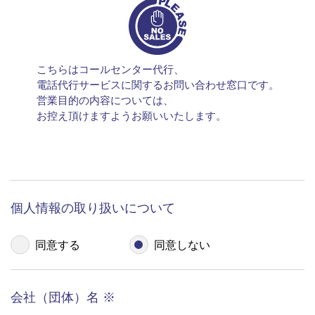
担当する社内関連部署に連絡するため
ご要望いただいた資料の発送や確認した結果をお
客様に報告するため
こちらはコールセンター代行、
お客様から再度ご連絡をいただいた際、必要に応
電話代行サービスに関するお問い合わせ窓口です。
じてご本人確認をするため
営業目的の内容については、
お控え頂けますようお願いいたします。
個人情報の第三者提供 ご本人の同意を得ることな
2
く個人情報を第三者へ提供することはございませ
ん。ただし、以下に該当する場合は除きます。
裁判所や警察等の公的機関から、法律に基づく正
個人情報の取り扱いについて
式な照会を受けた場合
人の生命、身体および財産等に対する差し迫った
同意する
同意しない
危険があり、緊急の必要性がある場合
個人情報の外部委託 今回収集させていただく個人
3
会社（団体）名
※
情報を預託することはございません。