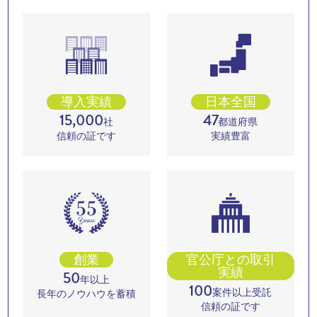
導入実績
日本全国
15,000
47
社
都道府県
信頼の証です
実績豊富
創業
官公庁との取引
実績
50
年以上
100
案件以上受託
長年のノウハウを蓄積
信頼の証です