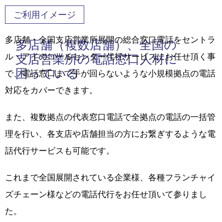
ご利用イメージ
多店舗・全国支店営業所展開の総合窓口電話をセントラ
多店舗（複数店舗）、全国の
支店営業所の電話窓口人材に
ル・アイのコールセンター代行サービスにお任せ頂く事
困っている
で、電話窓口まで手が回らないような小規模拠点の電話
対応をカバーできます。
また、複数拠点の代表窓口電話で全拠点の電話の一括管
理を行い、各支店や店舗担当の方にお繋ぎするような電
話代行サービスも可能です。
これまで全国展開されている企業様、各種フランチャイ
ズチェーン様などの電話代行をお任せ頂いて参りまし
た。