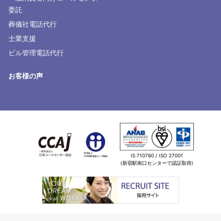
委託
葬儀社電話代行
士業支援
ビル管理電話代行
お客様の声
IS 710760 / ISO 27001
(新宿駅南口センターで認証取得)