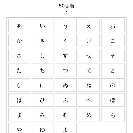
50音順
あ
い
う
え
お
か
き
く
け
こ
さ
し
す
せ
そ
た
ち
つ
て
と
な
に
ぬ
ね
の
は
ひ
ふ
へ
ほ
ま
み
む
め
も
や
ゆ
よ