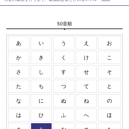
50音順
あ
い
う
え
お
か
き
く
け
こ
さ
し
す
せ
そ
た
ち
つ
て
と
な
に
ぬ
ね
の
は
ひ
ふ
へ
ほ