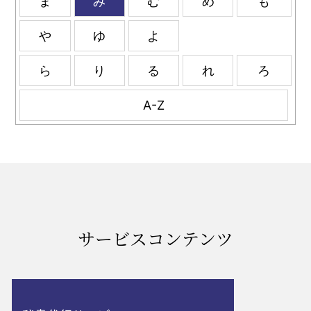
ま
み
む
め
も
や
ゆ
よ
ら
り
る
れ
ろ
A-Z
サービスコンテンツ