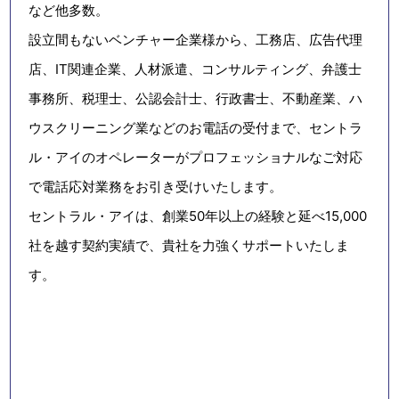
導入実績
日本全国
15,000
47
社
都道府県
信頼の証です
実績豊富
創業
官公庁との取引
実績
50
年以上
100
案件以上受託
長年のノウハウを蓄積
信頼の証です