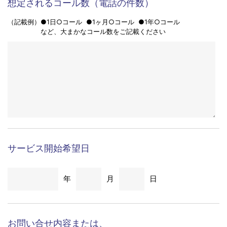
人の生命、身体および財産等に対する差し迫った
危険があり、緊急の必要性がある場合
会社（団体）名
※
個人情報の外部委託 今回収集させていただく個人
3
情報を預託することはございません。
個人情報の提示の任意性 お問い合わせ内容には、
4
お名前
※
電話やE-mailで回答をさせていただきますので、必
須項目については必ずご記入をお願いいたします。
必須項目についてはあらかじめその旨を入力欄に明
示します。必須項目にご記入いただけない場合は、
電話番号
※
お客様のお求めに応じることが難しい場合がござい
ますので、ご了承ください。
個人情報保護方針については、当社ウェブページ
5
「個人情報保護方針」をご覧下さい。
メールアドレス
※
個人情報の管理者およびお問い合わせ窓口収集さ
6