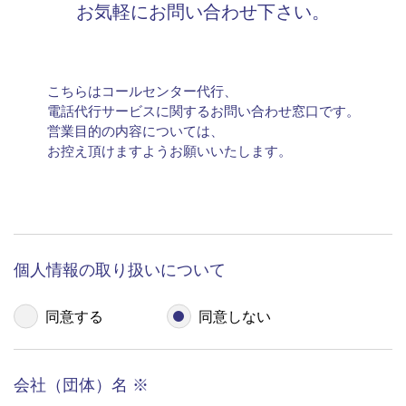
電話秘書の基本である言葉づかいからはじまり、ホスピ
タリティの理解とスキルアップ訓練、情報漏洩事故に関
するコンプライアンス教育、業務知識、ITスキルアップ
など基本研修をベースに、ご依頼企業ごとのオリエンテ
ーション（業務内容の把握）、個別留意事項、オペレー
ション目標管理などプログラムされています。このよう
な教育を経て、オペレーターはスムーズで質の高い業務
をご提供することができるのです。