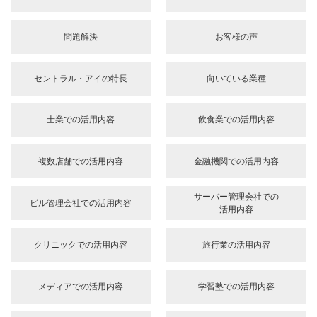
想定されるコール数（電話の件数）
（記載例）●1日○コール ●1ヶ月○コール ●1年○コール
など、大まかなコール数をご記載ください
サービス開始希望日
年
月
日