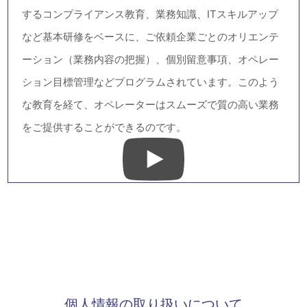
セントラル・アイでは、機密情報、および個人情報保護
のために徹底した仕組みがございます。入退室管理やネ
ットワーク監視、ご報告データの暗号化など、徹底した
セキュリティポリシーによって、貴社のお客様情報を守
ります。
また、個人情報を適正に取り扱うために、オペレーター
に対しては、個人情報の取扱いを細部に渡り定期的な研
修を行っております。
ご契約時には、秘密保持契約書、個人情報に関する覚
書、反社会勢力に対する覚書などのご契約を交わすこと
で、信頼して頂ける環境を整えております。