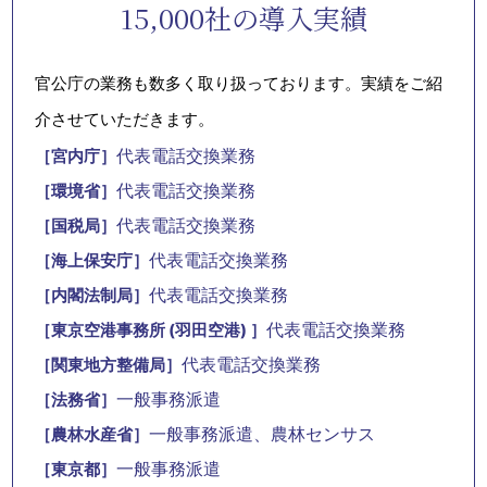
数字で見る
セントラル・アイ
サービス開始
安心の
1
24
365
日
最短
時間
日
で導入可能
24時間体制