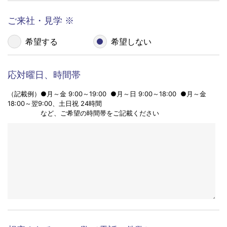
個人情報の収集利用目的 お問い合わせ内容に適切
1
料金について、
に対応するため、以下の目的で個人情報を収集させ
お気軽にお問い合わせ下さい。
ていただきます。
お問い合わせされた内容やご相談に適切に対応す
るため
担当する社内関連部署に連絡するため
こちらはコールセンター代行、
電話代行サービスに関するお問い合わせ窓口です。
ご要望いただいた資料の発送や確認した結果をお
営業目的の内容については、
客様に報告するため
お控え頂けますようお願いいたします。
お客様から再度ご連絡をいただいた際、必要に応
じてご本人確認をするため
個人情報の第三者提供 ご本人の同意を得ることな
2
く個人情報を第三者へ提供することはございませ
個人情報の取り扱いについて
ん。ただし、以下に該当する場合は除きます。
裁判所や警察等の公的機関から、法律に基づく正
同意する
同意しない
式な照会を受けた場合