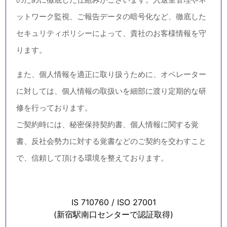
一般事務派遣、農林センサス
［農林水産省］
一般事務派遣
［東京都］
など他多数。
設立間もないベンチャー企業様から、工務店、広告代理
店、IT関連企業、人材派遣、コンサルティング、弁護士
事務所、税理士、公認会計士、行政書士、不動産業、ハ
ウスクリーニング業などのお電話の受付まで、セントラ
ル・アイのオペレーターがプロフェッショナルなご対応
で電話応対業務をお引き受けいたします。
セントラル・アイは、創業50年以上の経験と延べ15,000
社を越す契約実績で、貴社を力強くサポートいたしま
す。