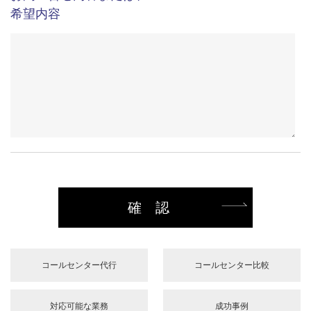
せていただく個人情報の管理者および個人情報に関
する苦情、開示、変更、削除、利用および提供の拒
否について等のお問い合わせ窓口は以下のとおりで
ご来社・見学
※
す。
希望する
希望しない
【管理者】
セントラル・アイ株式会社 個人情報管理責任者
応対曜日、時間帯
（記載例）●月～金 9:00～19:00 ●月～日 9:00～18:00 ●月～金
18:00～翌9:00、土日祝 24時間
【個人情報に関するお問い合わせ窓口】
など、ご希望の時間帯をご記載ください
セントラル・アイ株式会社 東京都渋谷区代々木2-2-
13 新宿ＴＲビル２Ｆ 個人情報管理責任者
TEL：03-5308-0777 FAX：03-5308-0222