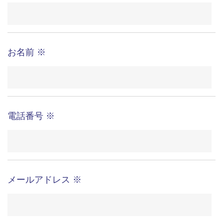
個人情報の取り扱いについて
（必ずお読みの上、ご確認ください）
個人情報の取り扱いについて「セントラル・アイ株
式会社（東京都渋谷区代々木2-2-13 以下、「当
社」という）は、問い合わせ対応にあたり、当ホー
ムページより弊社にお問い合わせをされた方の個人
情報を収集します。 弊社にお問い合わせをされる方
はその提供にあたり以下の要項をご確認の上、同意
いただける場合は最後の「同意する」ボタンをクリ
ックして「お問い合わせフォーム」よりご連絡くだ
さい。