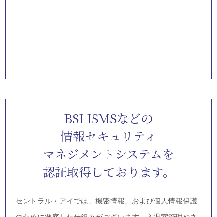
官公庁を含む
15,000社の導入実績
官公庁の業務も数多く取り扱っております。実績をご紹
介させていただきます。
代表電話交換業務
［宮内庁］
代表電話交換業務
［環境省］
代表電話交換業務
［国税局］
代表電話交換業務
［海上保安庁］
代表電話交換業務
［内閣法制局］
代表電話交換業務
［東京空港事務所 (羽田空港) ］
代表電話交換業務
［関東地方整備局］
一般事務派遣
［法務省］