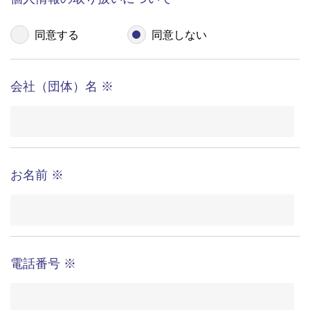
お気軽にお問い合わせ下さい。
ていただきます。
お問い合わせされた内容やご相談に適切に対応す
るため
担当する社内関連部署に連絡するため
ご要望いただいた資料の発送や確認した結果をお
客様に報告するため
こちらはコールセンター代行、
お客様から再度ご連絡をいただいた際、必要に応
電話代行サービスに関するお問い合わせ窓口です。
じてご本人確認をするため
営業目的の内容については、
お控え頂けますようお願いいたします。
個人情報の第三者提供 ご本人の同意を得ることな
2
く個人情報を第三者へ提供することはございませ
ん。ただし、以下に該当する場合は除きます。
裁判所や警察等の公的機関から、法律に基づく正
個人情報の取り扱いについて
式な照会を受けた場合
人の生命、身体および財産等に対する差し迫った
同意する
同意しない
危険があり、緊急の必要性がある場合