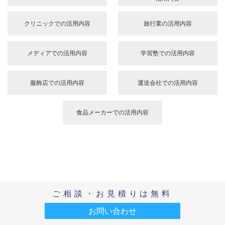
コールセンター代行
コールセンター比較
対応可能な業務
成功事例
問題解決
お客様の声
セントラル・アイの特長
向いている業種
士業での活用内容
飲食業での活用内容
複数店舗での活用内容
金融機関での活用内容
サーバー管理会社での
ビル管理会社での活用内容
活用内容
ご相談・お見積りは無料
お問い合わせ
クリニックでの活用内容
旅行業の活用内容