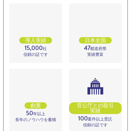
導入実績
日本全国
15,000
47
社
都道府県
信頼の証です
実績豊富
創業
官公庁との取引
実績
50
年以上
100
案件以上受託
長年のノウハウを蓄積
信頼の証です