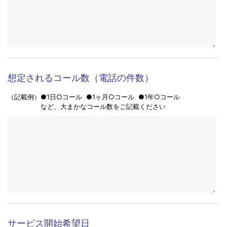
する苦情、開示、変更、削除、利用および提供の拒
否について等のお問い合わせ窓口は以下のとおりで
す。
ご来社・見学
※
【管理者】
希望する
希望しない
セントラル・アイ株式会社 個人情報管理責任者
応対曜日、時間帯
【個人情報に関するお問い合わせ窓口】
セントラル・アイ株式会社 東京都渋谷区代々木2-2-
（記載例）●月～金 9:00～19:00 ●月～日 9:00～18:00 ●月～金
18:00～翌9:00、土日祝 24時間
13 新宿ＴＲビル２Ｆ 個人情報管理責任者
など、ご希望の時間帯をご記載ください
TEL：03-5308-0777 FAX：03-5308-0222