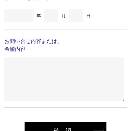
想定されるコール数（電話の件数）
（記載例）●1日○コール ●1ヶ月○コール ●1年○コール
など、大まかなコール数をご記載ください
サービス開始希望日
年
月
日