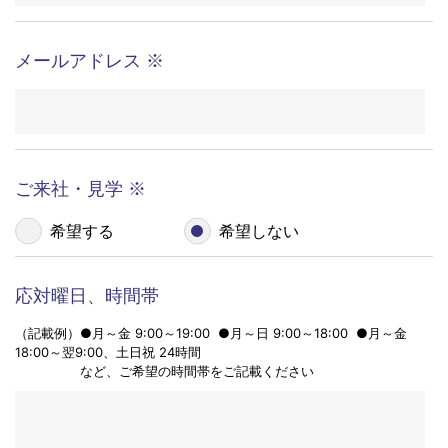
個人情報の外部委託 今回収集させていただく個人
3
会社（団体）名
※
情報を預託することはございません。
個人情報の提示の任意性 お問い合わせ内容には、
4
電話やE-mailで回答をさせていただきますので、必
須項目については必ずご記入をお願いいたします。
お名前
※
必須項目についてはあらかじめその旨を入力欄に明
示します。必須項目にご記入いただけない場合は、
お客様のお求めに応じることが難しい場合がござい
ますので、ご了承ください。
電話番号
※
個人情報保護方針については、当社ウェブページ
5
「個人情報保護方針」をご覧下さい。
個人情報の管理者およびお問い合わせ窓口収集さ
6
せていただく個人情報の管理者および個人情報に関
メールアドレス
※