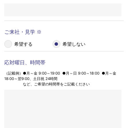
個人情報の提示の任意性 お問い合わせ内容には、
4
電話やE-mailで回答をさせていただきますので、必
須項目については必ずご記入をお願いいたします。
お名前
※
必須項目についてはあらかじめその旨を入力欄に明
示します。必須項目にご記入いただけない場合は、
お客様のお求めに応じることが難しい場合がござい
ますので、ご了承ください。
電話番号
※
個人情報保護方針については、当社ウェブページ
5
「個人情報保護方針」をご覧下さい。
個人情報の管理者およびお問い合わせ窓口収集さ
6
せていただく個人情報の管理者および個人情報に関
メールアドレス
※
する苦情、開示、変更、削除、利用および提供の拒
否について等のお問い合わせ窓口は以下のとおりで
す。