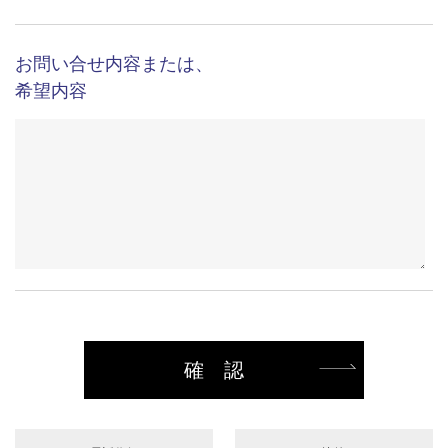
想定されるコール数（電話の件数）
（記載例）●1日○コール ●1ヶ月○コール ●1年○コール
など、大まかなコール数をご記載ください
サービス開始希望日
年
月
日
お問い合せ内容または、