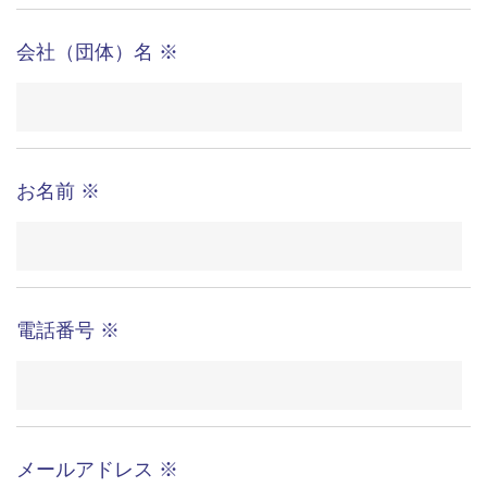
るため
担当する社内関連部署に連絡するため
ご要望いただいた資料の発送や確認した結果をお
客様に報告するため
こちらはコールセンター代行、
お客様から再度ご連絡をいただいた際、必要に応
電話代行サービスに関するお問い合わせ窓口です。
じてご本人確認をするため
営業目的の内容については、
お控え頂けますようお願いいたします。
個人情報の第三者提供 ご本人の同意を得ることな
2
く個人情報を第三者へ提供することはございませ
ん。ただし、以下に該当する場合は除きます。
裁判所や警察等の公的機関から、法律に基づく正
個人情報の取り扱いについて
式な照会を受けた場合
人の生命、身体および財産等に対する差し迫った
同意する
同意しない
危険があり、緊急の必要性がある場合
個人情報の外部委託 今回収集させていただく個人
3
会社（団体）名
※
情報を預託することはございません。