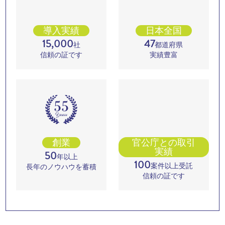
導入実績
日本全国
15,000
47
社
都道府県
信頼の証です
実績豊富
創業
官公庁との取引
実績
50
年以上
100
案件以上受託
長年のノウハウを蓄積
信頼の証です