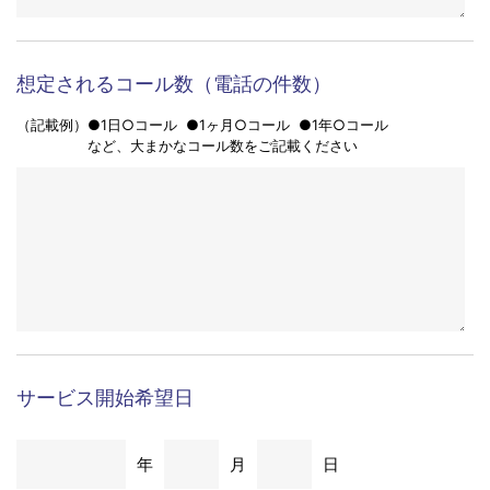
ご来社・見学
※
【管理者】
希望する
希望しない
セントラル・アイ株式会社 個人情報管理責任者
応対曜日、時間帯
【個人情報に関するお問い合わせ窓口】
セントラル・アイ株式会社 東京都渋谷区代々木2-2-
（記載例）●月～金 9:00～19:00 ●月～日 9:00～18:00 ●月～金
18:00～翌9:00、土日祝 24時間
13 新宿ＴＲビル２Ｆ 個人情報管理責任者
など、ご希望の時間帯をご記載ください
TEL：03-5308-0777 FAX：03-5308-0222